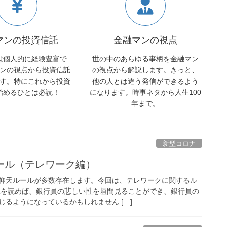
マンの投資信託
金融マンの視点
は個人的に経験豊富で
世の中のあらゆる事柄を金融マン
ンの視点から投資信託
の視点から解説します。きっと、
す。特にこれから投資
他の人とは違う発信ができるよう
始めるひとは必読！
になります。時事ネタから人生100
年まで。
新型コロナ
ール（テレワーク編）
仰天ルールが多数存在します。今回は、テレワークに関するル
れを読めば、銀行員の悲しい性を垣間見ることができ、銀行員の
るようになっているかもしれません […]